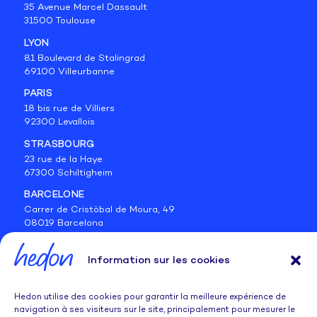
35 Avenue Marcel Dassault
31500 Toulouse
LYON
81 Boulevard de Stalingrad
69100 Villeurbanne
PARIS
18 bis rue de Villiers
92300 Levallois
STRASBOURG
23 rue de la Haye
67300 Schiltigheim
BARCELONE
Carrer de Cristòbal de Moura, 49
08019 Barcelona
BELGIQUE
Information sur les cookies
Avenue des Volontaires 19
1160 Auderghem
Suivez-nous sur les réseaux
Hedon utilise des cookies pour garantir la meilleure expérience de
navigation à ses visiteurs sur le site, principalement pour mesurer le