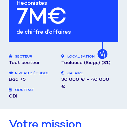
Hedonistes
7
M€
de chiffre d'affaires
SECTEUR
LOCALISATION
Tout secteur
Toulouse (Siège) (31)
NIVEAU D'ÉTUDES
SALAIRE
Bac +5
30 000 € – 40 000
€
CONTRAT
CDI
Votre mission