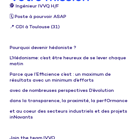
🕵️
In
génieur IVVQ H/F
🗓️
Poste à pourvoir ASAP
📍
CDI à Toulouse (31)
Pourquoi devenir hédoniste ?
L’
H
édonisme: c’est être heureux de se lever chaque
matin
Parce que l’
E
fficience c’est : un maximum de
résultats avec un minimum d’efforts
avec de nombreuses perspectives
D
’évolution
dans la transparence, la proximité, la perf
O
rmance
et au coeur des secteurs industriels et des projets
in
N
ovants
Join the team IVVQ