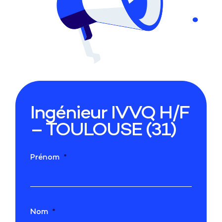
Ingénieur IVVQ H/F
– TOULOUSE (31)
Prénom
Nom