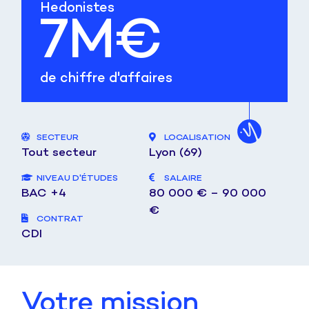
Hedonistes
7
M€
de chiffre d'affaires
SECTEUR
LOCALISATION
Tout secteur
Lyon (69)
NIVEAU D'ÉTUDES
SALAIRE
BAC +4
80 000 € – 90 000
€
CONTRAT
CDI
Votre mission