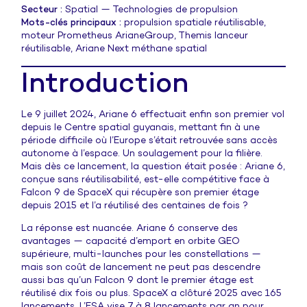
Secteur :
Spatial — Technologies de propulsion
Mots-clés principaux :
propulsion spatiale réutilisable,
moteur Prometheus ArianeGroup, Themis lanceur
réutilisable, Ariane Next méthane spatial
Introduction
Le 9 juillet 2024, Ariane 6 effectuait enfin son premier vol
depuis le Centre spatial guyanais, mettant fin à une
période difficile où l’Europe s’était retrouvée sans accès
autonome à l’espace. Un soulagement pour la filière.
Mais dès ce lancement, la question était posée : Ariane 6,
conçue sans réutilisabilité, est-elle compétitive face à
Falcon 9 de SpaceX qui récupère son premier étage
depuis 2015 et l’a réutilisé des centaines de fois ?
La réponse est nuancée. Ariane 6 conserve des
avantages — capacité d’emport en orbite GEO
supérieure, multi-launches pour les constellations —
mais son coût de lancement ne peut pas descendre
aussi bas qu’un Falcon 9 dont le premier étage est
réutilisé dix fois ou plus. SpaceX a clôturé 2025 avec 165
lancements. L’ESA vise 7 à 8 lancements par an pour