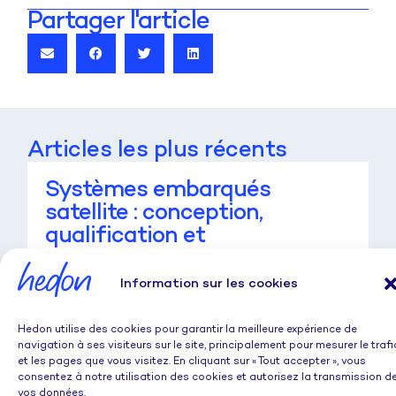
Partager l'article
Articles les plus récents
Systèmes embarqués
satellite : conception,
qualification et
miniaturisation pour les
constellations LEO
Information sur les cookies
Secteur : Spatial — Systèmes embarquésMots-
clés principaux : systèmes embarqués satellite,
Hedon utilise des cookies pour garantir la meilleure expérience de
qualification spatiale ECSS, smallsat…
navigation à ses visiteurs sur le site, principalement pour mesurer le trafi
et les pages que vous visitez. En cliquant sur « Tout accepter », vous
LIRE LA SUITE
consentez à notre utilisation des cookies et autorisez la transmission d
vos données.
01/07/2026