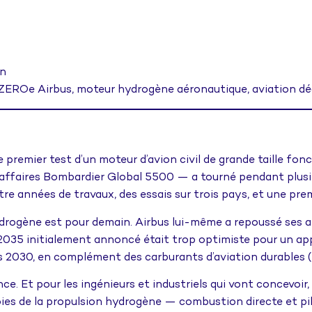
on
 ZEROe Airbus, moteur hydrogène aéronautique, aviation 
le premier test d’un moteur d’avion civil de grande taille f
 d’affaires Bombardier Global 5500 — a tourné pendant plus
atre années de travaux, des essais sur trois pays, et une pre
drogène est pour demain. Airbus lui-même a repoussé ses ambi
 2035 initialement annoncé était trop optimiste pour un app
es 2030, en complément des carburants d’aviation durables 
ance. Et pour les ingénieurs et industriels qui vont concevoir
ies de la propulsion hydrogène — combustion directe et pil