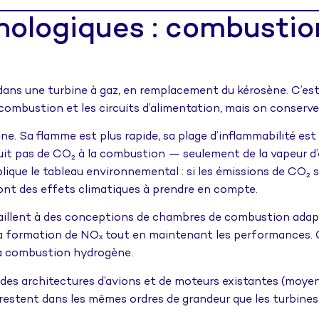
nologiques : combustio
dans une turbine à gaz, en remplacement du kérosène. C’est
combustion et les circuits d’alimentation, mais on conserv
e. Sa flamme est plus rapide, sa plage d’inflammabilité est 
duit pas de CO₂ à la combustion — seulement de la vapeur d’
lique le tableau environnemental : si les émissions de CO₂ 
ont des effets climatiques à prendre en compte.
aillent à des conceptions de chambres de combustion adap
a formation de NOₓ tout en maintenant les performances. C’e
 la combustion hydrogène.
 des architectures d’avions et de moteurs existantes (moye
stent dans les mêmes ordres de grandeur que les turbines a