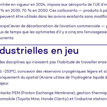
trée en vigueur en 2024, impose aux aéroports de l’UE d’i
0 % en 2035, 70 % en 2050. Ces carburants — produits à pa
euvent être utilisés dans les avions existants sans modific
ncipal levier de décarbonation de l’aviation commerciale —
us de temps que les optimistes d’il y a cinq ans l’envisage
urrents.
ustrielles en jeu
s disciplines qui n’avaient pas l’habitude de travailler ens
à -253°C, concevoir des réservoirs cryogéniques légers et s
iquement du spatial (Ariane utilise de l’hydrogène liquide 
jeur.
tacks PEM (Proton Exchange Membrane), gestion thermique
mobile (Toyota Mirai, Honda Clarity) et l’industrie station