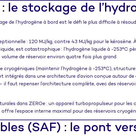
: le stockage de l’hyd
age de l’hydrogène à bord est le défi le plus difficile à résou
ptionnelle : 120 MJ/kg, contre 43 MJ/kg pour le kérosène. 
liquide, est catastrophique : l’hydrogène liquide à -253°C p
 volume de réservoir environ quatre fois plus grand.
tre cryogéniques (maintenir l’hydrogène à -253°C), structur
 et intégrés dans une architecture d’avion conçue autour d
il faut repenser l’architecture complète, avec des réservoir
turales dans ZEROe : un appareil turbopropulseur pour les 
ui offre l’espace interne maximal pour des réservoirs cryogé
les (SAF) : le pont ver