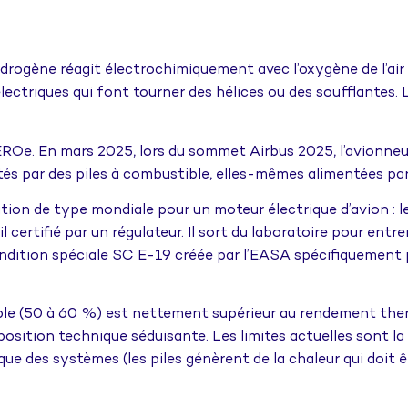
drogène réagit électrochimiquement avec l’oxygène de l’air
 électriques qui font tourner des hélices ou des soufflantes.
ZEROe. En mars 2025, lors du sommet Airbus 2025, l’avionne
s par des piles à combustible, elles-mêmes alimentées par 
ication de type mondiale pour un moteur électrique d’avion :
l certifié par un régulateur. Il sort du laboratoire pour entr
ondition spéciale SC E-19 créée par l’EASA spécifiquement 
ble (50 à 60 %) est nettement supérieur au rendement the
position technique séduisante. Les limites actuelles sont la
mique des systèmes (les piles génèrent de la chaleur qui doit