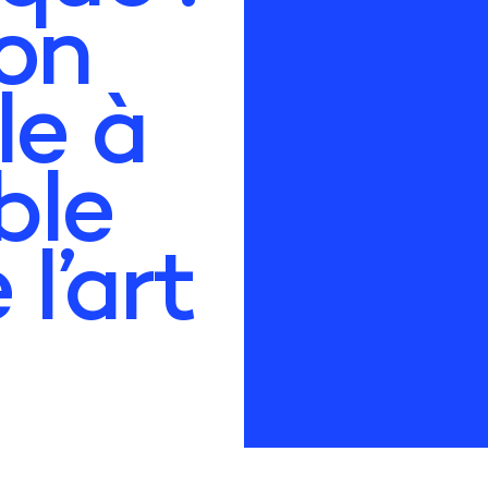
on
le à
ble
l’art