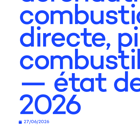
combusti
directe, pi
combusti
— état de 
2026
27/06/2026